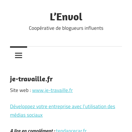
Skip
to
L’Envol
content
Coopérative de blogueurs influents
je-travaille.fr
Site web :
www.je-travaille.fr
Développez votre entreprise avec l’utilisation des
médias sociaux
A lire en complément :
tendancecar.fr